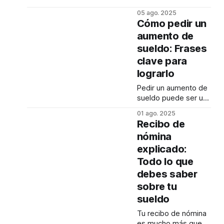
entrevista o en una
05 ago. 2025
plática con un
Cómo pedir un
superior de la
aumento de
empresa puede ser
sueldo: Frases
uno de los
momentos más
clave para
tensos por los que
lograrlo
puedes pasar, pero
una buena
Pedir un aumento de
preparación y un
sueldo puede ser un
enfoque claro logran
desafío, pero con las
01 ago. 2025
hacer toda la
palabras correctas y
Recibo de
diferencia. Aquí te
la actitud adecuada,
nómina
compartimos algunos
puedes mejorar tus
pasos clave para que
explicado:
probabilidades de
éxito. Aquí te
Todo lo que
dejamos algunas
debes saber
frases útiles para que
sobre tu
uses durante esta
sueldo
conversación: Inicia
con tus logros Es
Tu recibo de nómina
importante comenzar
es mucho más que