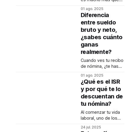
la conversación
un papel o un archivo
destacando tus
01 ago. 2025
digital que te llega
logros y cómo
Diferencia
cada quincena. Es el
entre sueldo
desglose de cuánto
bruto y neto,
ganas realmente y,
sobre todo, cuánto te
¿sabes cuánto
descuentan. ¡No lo
ganas
subestimes! Aquí te
realmente?
contamos lo esencial
para que entiendas
Cuando ves tu recibo
mejor cada parte.
de nómina, ¿te has
¿Qué información
preguntado por qué
01 ago. 2025
encuentras en
el monto que recibes
¿Qué es el ISR
es menor que lo que
y por qué te lo
te habían ofrecido?
descuentan de
Es porque existe una
gran diferencia entre
tu nómina?
sueldo bruto y neto.
Al comenzar tu vida
Descubre cuál es.
laboral, uno de los
Sueldo Bruto: Lo que
momentos más
“te ofrecen” El sueldo
24 jul. 2025
esperados es recibir
bruto es el monto