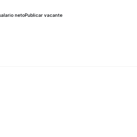
alario neto
Publicar vacante