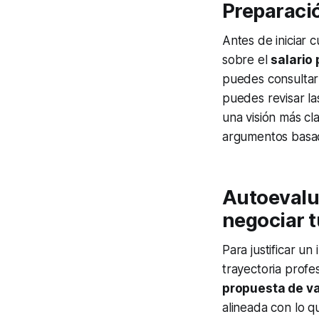
Preparació
Antes de iniciar c
sobre el
salario
puedes consultar 
puedes revisar l
una visión más cl
argumentos basad
Autoevalua
negociar t
Para justificar un
trayectoria profe
propuesta de va
alineada con lo q