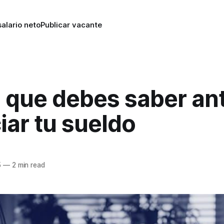
alario neto
Publicar vacante
 que debes saber an
ar tu sueldo
5
—
2 min read