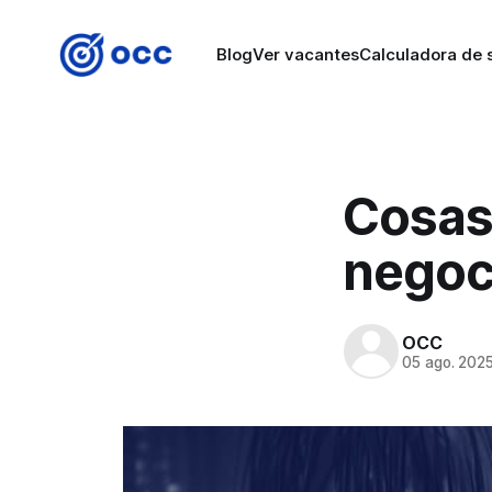
Blog
Ver vacantes
Calculadora de s
Cosas
negoci
OCC
05 ago. 202