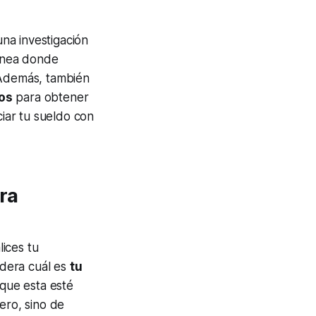
una investigación
línea donde
 Además, también
os
para obtener
ciar tu sueldo con
ra
lices tu
idera cuál es
tu
que esta esté
ero, sino de