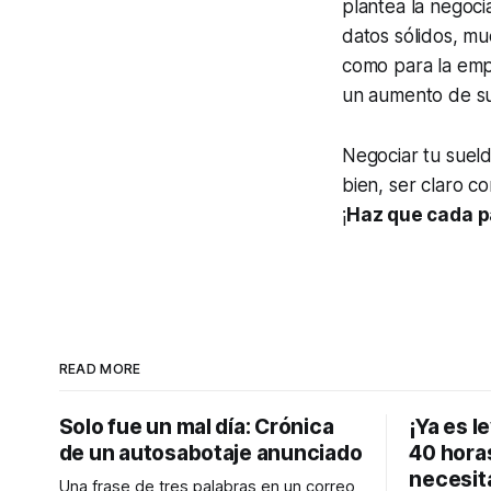
plantea la negoc
datos sólidos, m
como para la emp
un aumento de su
Negociar tu suel
bien, ser claro c
¡
Haz que cada p
READ MORE
Solo fue un mal día: Crónica
¡Ya es l
de un autosabotaje anunciado
40 hora
necesit
Una frase de tres palabras en un correo